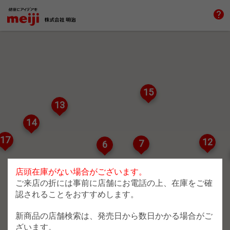
help
15
13
14
17
12
7
6
店頭在庫がない場合がございます。
10
ご来店の折には事前に店舗にお電話の上、在庫をご確
2
認されることをおすすめします。
新商品の店舗検索は、発売日から数日かかる場合がご
ざいます。